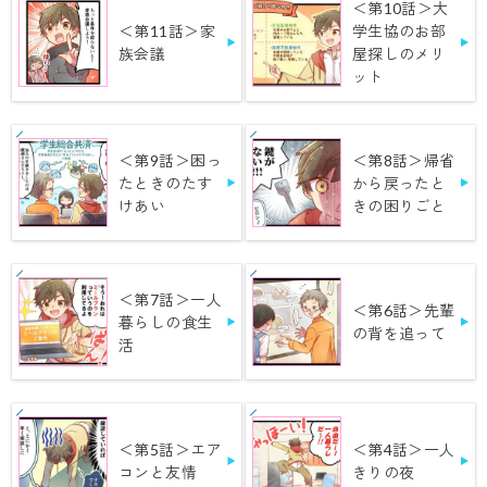
＜第10話＞大
＜第11話＞家
学生協のお部
族会議
屋探しのメリ
ット
＜第9話＞困っ
＜第8話＞帰省
たときのたす
から戻ったと
けあい
きの困りごと
＜第7話＞一人
＜第6話＞先輩
暮らしの食生
の背を追って
活
＜第5話＞エア
＜第4話＞一人
コンと友情
きりの夜