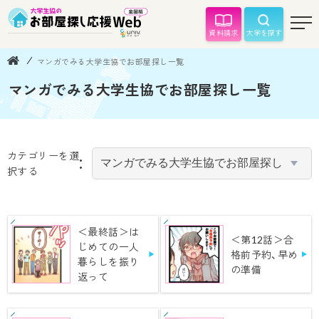
資料請求
大学を探す
マンガでみる大学生協でお部屋探し一覧
マンガでみる大学生協でお部屋探し一覧
カテゴリーを選
択する
＜最終話＞は
＜第12話＞合
じめての一人
格前予約、早め
暮らしを振り
の準備
返って